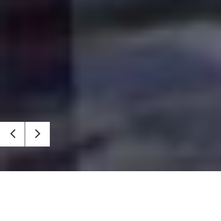
Идеята за създаването на ивент клуб The